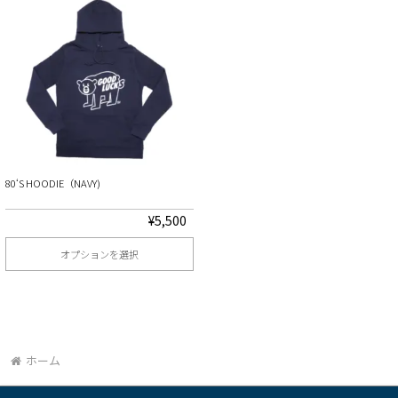
80‘S HOODIE（NAVY)
¥
5,500
オプションを選択
こ
の
商
品
ホーム
に