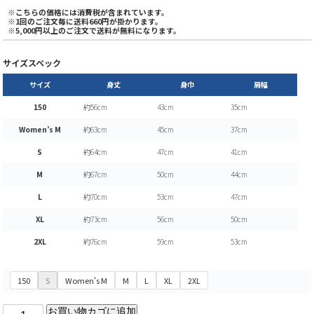
※こちらの価格には消費税が含まれています。
※1回のご注文毎に送料660円が掛かります。
※5,000円以上のご注文で送料が無料になります。
サイズスペック
サイズ
身丈
身巾
肩幅
150
約56cm
43cm
35cm
Women’s M
約63cm
45cm
37cm
S
約64cm
47cm
41cm
M
約67cm
50cm
44cm
L
約70cm
53cm
47cm
XL
約73cm
56cm
50cm
2XL
約76cm
59cm
53cm
150
S
Women's M
M
L
XL
2XL
お買い物カゴに追加