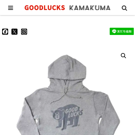
Good Lucks 80’S Hoodie
goodluckskamakuma
GL_kamakuma
goodlucks_kamakuma
さ
さ
さ
ん
ん
ん
の
の
の
プ
プ
プ
ロ
ロ
ロ
フ
フ
フ
ィ
ィ
ィ
ー
ー
ー
ル
ル
ル
を
を
を
Facebook
Twitter
Instagram
で
で
で
表
表
表
示
示
示