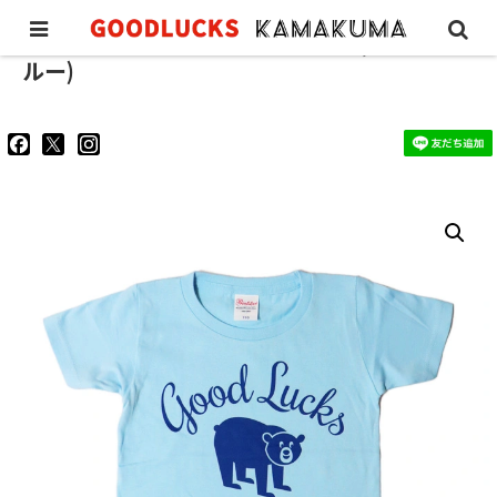
KAMAKUMA CLASSIC KIDS TEE (ライトブ
ルー)
goodluckskamakuma
GL_kamakuma
goodlucks_kamakuma
さ
さ
さ
ん
ん
ん
の
の
の
プ
プ
プ
ロ
ロ
ロ
フ
フ
フ
ィ
ィ
ィ
ー
ー
ー
ル
ル
ル
を
を
を
Facebook
Twitter
Instagram
で
で
で
表
表
表
示
示
示