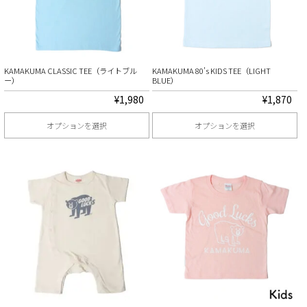
KAMAKUMA CLASSIC TEE（ライトブル
KAMAKUMA 80’s KIDS TEE（LIGHT
ー）
BLUE）
¥
1,980
¥
1,870
オプションを選択
オプションを選択
こ
こ
の
の
商
商
品
品
に
に
は
は
複
複
数
数
の
の