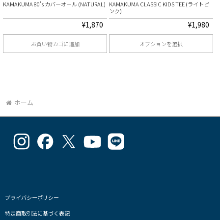
KAMAKUMA 80’s カバーオール (NATURAL)
KAMAKUMA CLASSIC KIDS TEE (ライトピ
バ
バ
ンク)
リ
リ
¥
1,870
¥
1,980
エ
エ
お買い物カゴに追加
オプションを選択
ー
ー
こ
シ
シ
の
ョ
ョ
商
ン
ン
品
ホーム
が
が
に
あ
あ
は
り
り
goodlucks_kamakuma
goodluckskamakuma
GL_kamakuma
Goodlucks
GL_kamakuma
複
ま
ま
さ
さ
さ
Kamakuma
さ
数
ん
ん
ん
さ
ん
す。
す。
の
の
の
ん
の
の
オ
オ
プ
プ
プ
の
プ
バ
ロ
ロ
ロ
プ
ロ
プ
プ
フ
フ
フ
ロ
フ
リ
プライバシーポリシー
シ
シ
ィ
ィ
ィ
フ
ィ
エ
特定商取引法に基づく表記
ョ
ョ
ー
ー
ー
ィ
ー