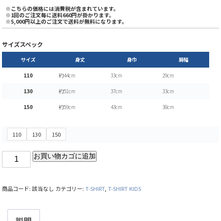
※こちらの価格には消費税が含まれています。
※1回のご注文毎に送料660円が掛かります。
※5,000円以上のご注文で送料が無料になります。
サイズスペック
サイズ
身丈
身巾
肩幅
110
約44cm
33cm
29cm
130
約51cm
37cm
33cm
150
約59cm
43cm
38cm
110
130
150
お買い物カゴに追加
商品コード:
該当なし
カテゴリー:
T-SHIRT
,
T-SHIRT KIDS
説明