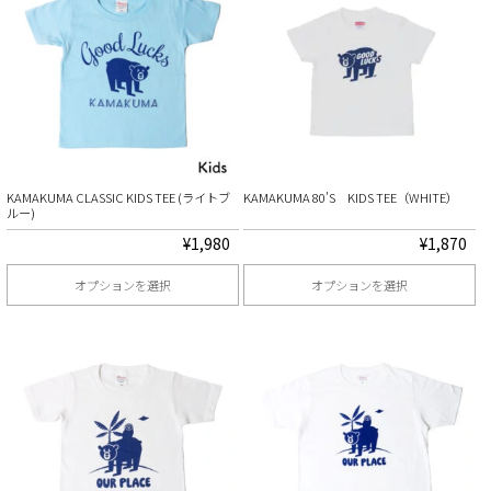
KAMAKUMA CLASSIC KIDS TEE (ライトブ
KAMAKUMA 80’S KIDS TEE（WHITE）
ルー)
¥
1,980
¥
1,870
オプションを選択
オプションを選択
こ
こ
の
の
商
商
品
品
に
に
は
は