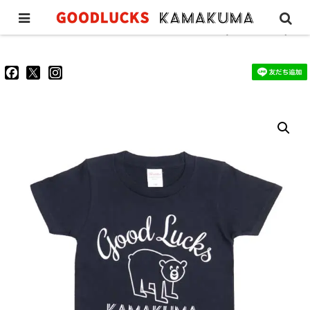
KAMAKUMA CLASSIC KIDS TEE (ネイビー)
goodluckskamakuma
GL_kamakuma
goodlucks_kamakuma
さ
さ
さ
ん
ん
ん
の
の
の
プ
プ
プ
ロ
ロ
ロ
フ
フ
フ
ィ
ィ
ィ
ー
ー
ー
ル
ル
ル
を
を
を
Facebook
Twitter
Instagram
で
で
で
表
表
表
示
示
示