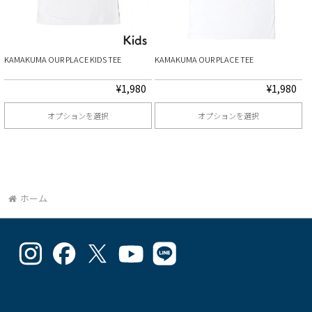
複
複
数
数
の
の
KAMAKUMA OUR PLACE KIDS TEE
KAMAKUMA OUR PLACE TEE
バ
バ
リ
リ
¥
1,980
¥
1,980
エ
エ
オプションを選択
オプションを選択
ー
ー
こ
こ
シ
シ
の
の
ョ
ョ
商
商
ン
ン
品
品
ホーム
が
が
に
に
あ
あ
は
は
り
り
goodlucks_kamakuma
goodluckskamakuma
GL_kamakuma
Goodlucks
GL_kamakuma
複
複
ま
ま
さ
さ
さ
Kamakuma
さ
数
数
ん
ん
ん
さ
ん
す。
す。
の
の
の
ん
の
の
の
オ
オ
プ
プ
プ
の
プ