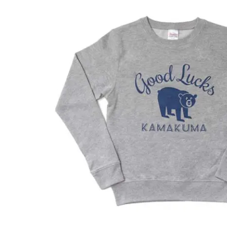
Facebook
Twitter
Instagram
で
で
で
表
表
表
示
示
示