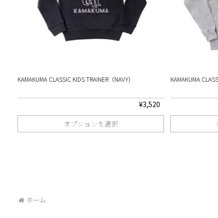
KAMAKUMA CLASSIC KIDS TRAINER（NAVY)
KAMAKUMA CLASS
¥
3,520
オプションを選択
こ
こ
の
の
商
商
品
品
ホーム
に
に
は
は