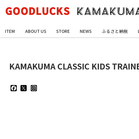
ITEM
ABOUT US
STORE
NEWS
ふるさと納税
KAMAKUMA CLASSIC KIDS TRAI
goodluckskamakuma
GL_kamakuma
goodlucks_kamakuma
さ
さ
さ
ん
ん
ん
の
の
の
プ
プ
プ
ロ
ロ
ロ
フ
フ
フ
ィ
ィ
ィ
ー
ー
ー
ル
ル
ル
を
を
を