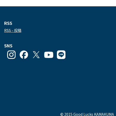
RSS
RSS - 投稿
SNS
goodlucks_kamakuma
goodluckskamakuma
GL_kamakuma
Goodlucks
GL_kamakuma
さ
さ
さ
Kamakuma
さ
ん
ん
ん
さ
ん
の
の
の
ん
の
プ
プ
プ
の
プ
ロ
ロ
ロ
プ
ロ
フ
フ
フ
ロ
フ
ィ
ィ
ィ
フ
ィ
ー
ー
ー
ィ
ー
ル
ル
ル
ー
ル
を
を
を
ル
を
© 2015 Good Lucks KAMAKUMA
Instagram
Facebook
Twitter
を
Line