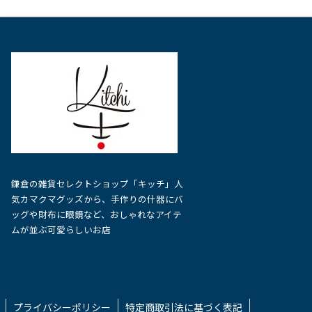
複
複
数
数
の
の
バ
バ
リ
リ
エ
エ
ー
ー
シ
シ
鎌倉の雑貨セレクトショップ「キッチ」人
ョ
ョ
気カマクマグッズから、手作りの什器にバ
ッグや財布に眼鏡など、おしゃれなアイテ
ン
ン
ムが並ぶ可愛らしいお店
が
が
あ
あ
り
り
プライバシーポリシー
特定商取引法に基づく表記
ま
ま