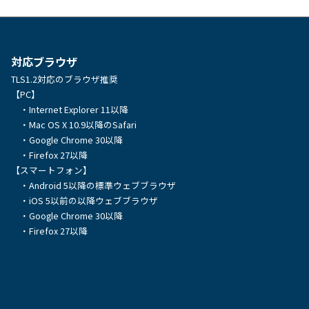
複
数
対応ブラウザ
の
TLS1.2対応のブラウザ推奨
バ
【PC】
リ
・Internet Explorer 11以降
・Mac OS X 10.9以降のSafari
エ
・Google Chrome 30以降
ー
・Firefox 27以降
【スマートフォン】
シ
・Android 5以降の標準ウェブブラウザ
ョ
・iOS 5以前の以降ウェブブラウザ
・Google Chrome 30以降
ン
・Firefox 27以降
が
あ
り
ま