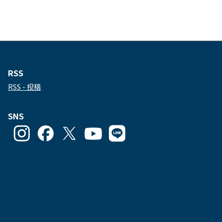
RSS
RSS - 投稿
SNS
goodlucks_kamakuma
goodluckskamakuma
GL_kamakuma
Goodlucks
GL_kamakuma
さ
さ
さ
Kamakuma
さ
ん
ん
ん
さ
ん
の
の
の
ん
の
プ
プ
プ
の
プ
ロ
ロ
ロ
プ
ロ
フ
フ
フ
ロ
フ
ィ
ィ
ィ
フ
ィ
ー
ー
ー
ィ
ー