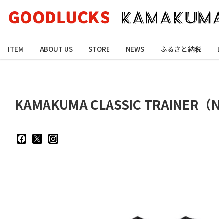
ITEM
ABOUT US
STORE
NEWS
ふるさと納税
KAMAKUMA CLASSIC TRAINER（N
goodluckskamakuma
GL_kamakuma
goodlucks_kamakuma
さ
さ
さ
ん
ん
ん
の
の
の
プ
プ
プ
ロ
ロ
ロ
フ
フ
フ
ィ
ィ
ィ
ー
ー
ー
ル
ル
ル
を
を
を