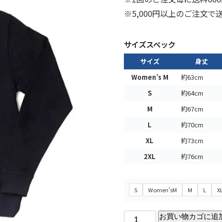
※5,000円以上のご注文
サイズスペック
サイズ
身丈
Women’s M
約63cm
S
約64cm
M
約67cm
L
約70cm
XL
約73cm
2XL
約76cm
S
Women'sM
M
L
X
お買い物カゴに追