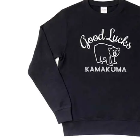
Facebook
Twitter
Instagram
で
で
で
表
表
表
示
示
示