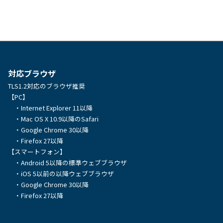
に
は
複
数
対応ブラウザ
の
TLS1.2対応のブラウザ推奨
バ
【PC】
リ
・Internet Explorer 11以降
・Mac OS X 10.9以降のSafari
エ
・Google Chrome 30以降
ー
・Firefox 27以降
【スマートフォン】
シ
・Android 5以降の標準ウェブブラウザ
ョ
・iOS 5以前の以降ウェブブラウザ
・Google Chrome 30以降
ン
・Firefox 27以降
が
あ