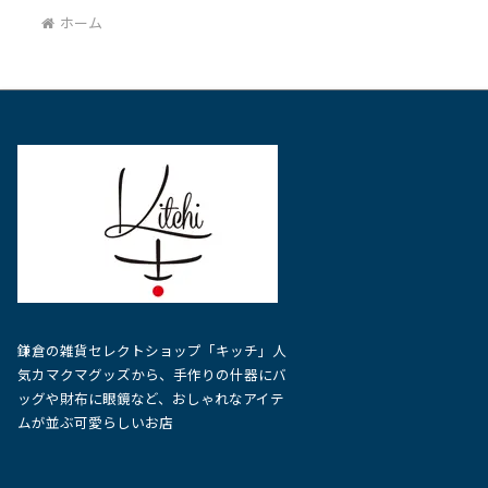
ホーム
に
に
は
は
複
複
数
数
の
の
バ
バ
リ
リ
エ
エ
ー
ー
シ
シ
鎌倉の雑貨セレクトショップ「キッチ」人
ョ
ョ
気カマクマグッズから、手作りの什器にバ
ッグや財布に眼鏡など、おしゃれなアイテ
ン
ン
ムが並ぶ可愛らしいお店
が
が
あ
あ