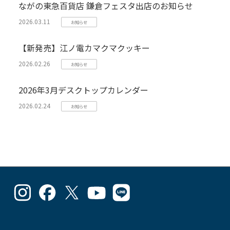
ながの東急百貨店 鎌倉フェスタ出店のお知らせ
2026.03.11
お知らせ
【新発売】江ノ電カマクマクッキー
2026.02.26
お知らせ
2026年3月デスクトップカレンダー
2026.02.24
お知らせ
goodlucks_kamakuma
goodluckskamakuma
GL_kamakuma
Goodlucks
GL_kamakuma
さ
さ
さ
Kamakuma
さ
ん
ん
ん
さ
ん
の
の
の
ん
の
プ
プ
プ
の
プ