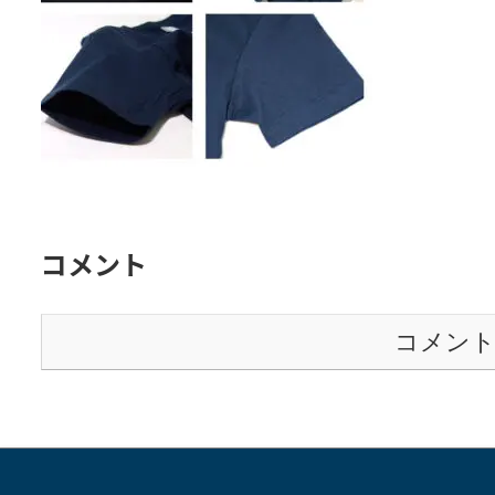
表
表
表
示
示
示
コメント
コメン