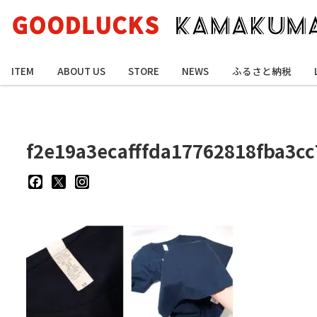
ITEM
ABOUT US
STORE
NEWS
ふるさと納税
f2e19a3ecafffda17762818fba3cc
goodluckskamakuma
GL_kamakuma
goodlucks_kamakuma
さ
さ
さ
ん
ん
ん
の
の
の
プ
プ
プ
ロ
ロ
ロ
フ
フ
フ
ィ
ィ
ィ
ー
ー
ー
ル
ル
ル
を
を
を
Facebook
Twitter
Instagram
で
で
で