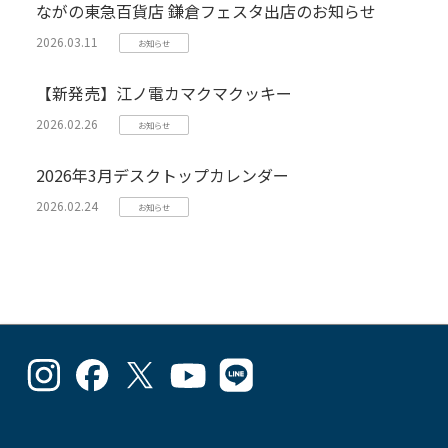
ながの東急百貨店 鎌倉フェスタ出店のお知らせ
2026.03.11
お知らせ
【新発売】江ノ電カマクマクッキー
2026.02.26
お知らせ
2026年3月デスクトップカレンダー
2026.02.24
お知らせ
goodlucks_kamakuma
goodluckskamakuma
GL_kamakuma
Goodlucks
GL_kamakuma
さ
さ
さ
Kamakuma
さ
ん
ん
ん
さ
ん
の
の
の
ん
の
プ
プ
プ
の
プ