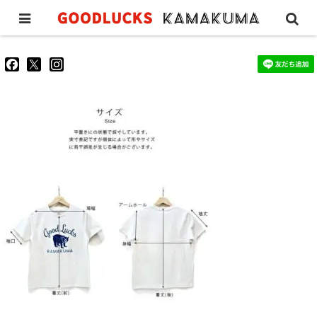
42b2ccf8000e44e29b8f2ab5527bb846
goodluckskamakuma
GL_kamakuma
goodlucks_kamakuma
さ
さ
さ
ん
ん
ん
の
の
の
プ
プ
プ
ロ
ロ
ロ
フ
フ
フ
ィ
ィ
ィ
ー
ー
ー
ル
ル
ル
を
を
を
Facebook
Twitter
Instagram
で
で
で
表
表
表
示
示
示