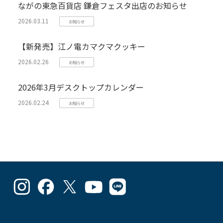
ながの東急百貨店 鎌倉フェスタ出店のお知らせ
2026.03.11
お知らせ
【新発売】江ノ電カマクマクッキー
2026.02.26
お知らせ
2026年3月デスクトップカレンダー
2026.02.24
お知らせ
goodlucks_kamakuma
goodluckskamakuma
GL_kamakuma
Goodlucks
GL_kamakuma
さ
さ
さ
Kamakuma
さ
ん
ん
ん
さ
ん
の
の
の
ん
の
プ
プ
プ
の
プ