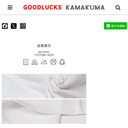
ba2d06b207460beaa6c67daa90996649
goodluckskamakuma
GL_kamakuma
goodlucks_kamakuma
さ
さ
さ
ん
ん
ん
の
の
の
プ
プ
プ
ロ
ロ
ロ
フ
フ
フ
ィ
ィ
ィ
ー
ー
ー
ル
ル
ル
を
を
を
Facebook
Twitter
Instagram
で
で
で
表
表
表
示
示
示