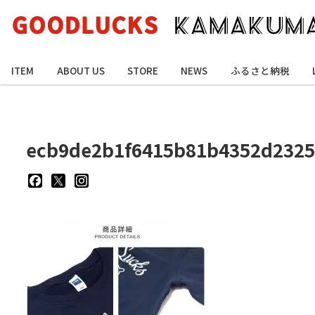
ITEM
ABOUT US
STORE
NEWS
ふるさと納税
ecb9de2b1f6415b81b4352d232
goodluckskamakuma
GL_kamakuma
goodlucks_kamakuma
さ
さ
さ
ん
ん
ん
の
の
の
プ
プ
プ
ロ
ロ
ロ
フ
フ
フ
ィ
ィ
ィ
ー
ー
ー
ル
ル
ル
を
を
を
Facebook
Twitter
Instagram
で
で
で