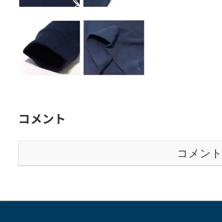
表
表
表
示
示
示
コメント
コメン