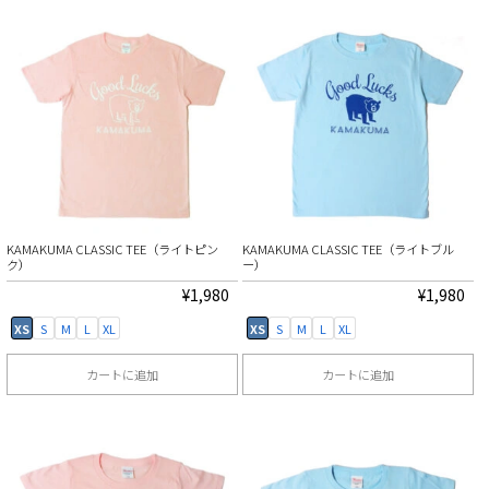
の
の
商
商
品
品
に
に
は
は
複
複
数
数
の
の
KAMAKUMA CLASSIC TEE（ライトピン
KAMAKUMA CLASSIC TEE（ライトブル
バ
バ
ク）
ー）
リ
リ
¥
1,980
¥
1,980
エ
エ
XS
S
M
L
XL
XS
S
M
L
XL
ー
ー
カートに追加
カートに追加
シ
シ
こ
こ
ョ
ョ
の
の
ン
ン
商
商
が
が