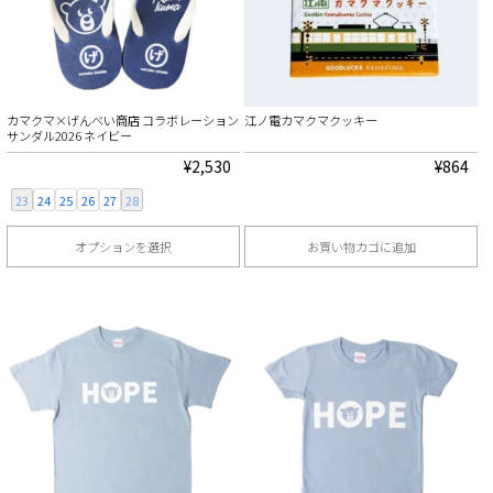
は
は
ま
ま
ら
ら
複
複
す。
す。
選
選
数
数
オ
オ
択
択
の
の
プ
プ
で
で
カマクマ×げんべい商店 コラボレーション
江ノ電カマクマクッキー
バ
バ
シ
シ
サンダル2026 ネイビー
き
き
リ
リ
ョ
ョ
¥
2,530
¥
864
ま
ま
エ
エ
ン
ン
す
す
23
24
25
26
27
28
ー
ー
は
は
オプションを選択
お買い物カゴに追加
シ
シ
商
商
こ
ョ
ョ
品
品
の
ン
ン
ペ
ペ
商
が
が
ー
ー
品
あ
あ
ジ
ジ
に
り
り
か
か
は
ま
ま
ら
ら
複
す。
す。
選
選