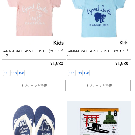
品
品
あ
あ
に
に
り
り
は
は
ま
ま
複
複
す。
す。
数
数
オ
オ
の
の
プ
プ
KAMAKUMA CLASSIC KIDS TEE (ライトピ
KAMAKUMA CLASSIC KIDS TEE (ライトブ
バ
バ
シ
シ
ンク)
ルー)
リ
リ
ョ
ョ
¥
1,980
¥
1,980
エ
エ
ン
ン
110
130
150
110
130
150
ー
ー
は
は
オプションを選択
オプションを選択
シ
シ
商
商
こ
こ
ョ
ョ
品
品
の
の
ン
ン
ペ
ペ
商
商
が
が
ー
ー
品
品
あ
あ
ジ
ジ
に
に
り
り
か
か