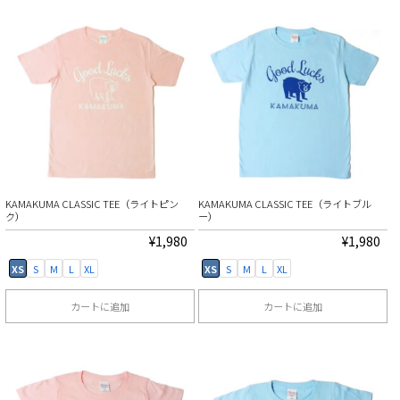
の
の
商
商
品
品
に
に
は
は
複
複
数
数
の
の
KAMAKUMA CLASSIC TEE（ライトピン
KAMAKUMA CLASSIC TEE（ライトブル
バ
バ
ク）
ー）
リ
リ
¥
1,980
¥
1,980
エ
エ
XS
S
M
L
XL
XS
S
M
L
XL
ー
ー
カートに追加
カートに追加
シ
シ
こ
こ
ョ
ョ
の
の
ン
ン
商
商
が
が