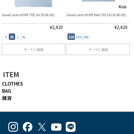
数
オ
オ
択
択
の
プ
プ
で
で
Good Lucks HOPE TEE (ACID BLUE)
Good Lucks HOPE Kids TEE (ACID BLUE)
バ
シ
シ
き
き
リ
ョ
ョ
¥
2,420
¥
2,420
ま
ま
エ
ン
ン
す
す
S
M
L
XL
110
130
150
ー
は
は
カートに追加
カートに追加
シ
商
商
こ
こ
ョ
品
品
の
の
ン
ペ
ペ
ITEM
商
商
が
ー
ー
CLOTHES
品
品
あ
ジ
ジ
BAG
に
に
り
か
か
雑貨
は
は
ま
ら
ら
複
複
す。
選
選
数
数
オ
択
択
goodlucks_kamakuma
goodluckskamakuma
GL_kamakuma
Goodlucks
GL_kamakuma
の
の
プ
で
で
さ
さ
さ
Kamakuma
さ