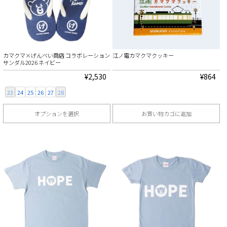
は
は
ま
ま
ら
ら
複
複
す。
す。
選
選
数
数
オ
オ
択
択
の
の
プ
プ
で
で
カマクマ×げんべい商店 コラボレーション
江ノ電カマクマクッキー
バ
バ
シ
シ
サンダル2026 ネイビー
き
き
リ
リ
ョ
ョ
¥
2,530
¥
864
ま
ま
エ
エ
ン
ン
す
す
23
24
25
26
27
28
ー
ー
は
は
オプションを選択
お買い物カゴに追加
シ
シ
商
商
こ
ョ
ョ
品
品
の
ン
ン
ペ
ペ
商
が
が
ー
ー
品
あ
あ
ジ
ジ
に
り
り
か
か
は
ま
ま
ら
ら
複
す。
す。
選
選