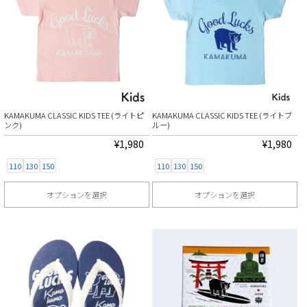
品
品
あ
あ
に
に
り
り
は
は
ま
ま
複
複
す。
す。
数
数
オ
オ
の
の
プ
プ
KAMAKUMA CLASSIC KIDS TEE (ライトピ
KAMAKUMA CLASSIC KIDS TEE (ライトブ
バ
バ
シ
シ
ンク)
ルー)
リ
リ
ョ
ョ
¥
1,980
¥
1,980
エ
エ
ン
ン
110
130
150
110
130
150
ー
ー
は
は
オプションを選択
オプションを選択
シ
シ
商
商
こ
こ
ョ
ョ
品
品
の
の
ン
ン
ペ
ペ
商
商
が
が
ー
ー
品
品
あ
あ
ジ
ジ
に
に
り
り
か
か