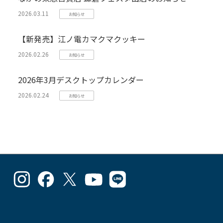
2026.03.11
お知らせ
【新発売】江ノ電カマクマクッキー
2026.02.26
お知らせ
2026年3月デスクトップカレンダー
2026.02.24
お知らせ
goodlucks_kamakuma
goodluckskamakuma
GL_kamakuma
Goodlucks
GL_kamakuma
さ
さ
さ
Kamakuma
さ
ん
ん
ん
さ
ん
の
の
の
ん
の
プ
プ
プ
の
プ