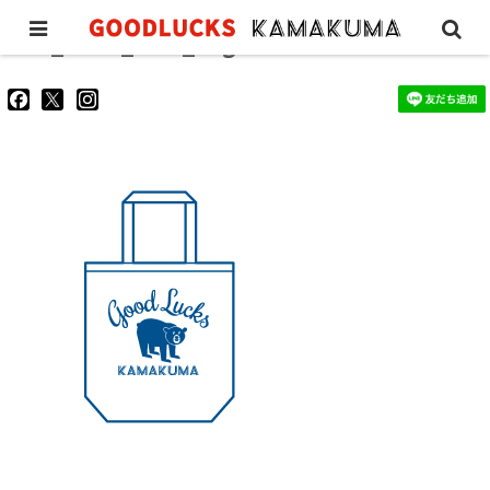
GL_store_icon_bag
goodluckskamakuma
GL_kamakuma
goodlucks_kamakuma
さ
さ
さ
ん
ん
ん
の
の
の
プ
プ
プ
ロ
ロ
ロ
フ
フ
フ
ィ
ィ
ィ
ー
ー
ー
ル
ル
ル
を
を
を
Facebook
Twitter
Instagram
で
で
で
表
表
表
示
示
示